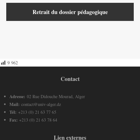
Retrait du dossier pédagogique
9 962
Contact
Adresse:
02 Rue Didouche Mourad, Alger
Mail:
contact@univ-alger.dz
Tél:
+213 (0) 21 63 77 65
Fax:
+213 (0) 21 63 78 64
Lien externes