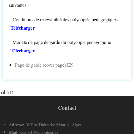
suivantes :
– Conditions de recevabilité des polycopiés pédagogiques –
Télécharger
– Modèle de page de garde du polycopié pédagogique –
Télécharger
Page de garde (cover page) EN
514
Contact
Adresse:
02 Rue Didouche Mourad, Alger
Mail:
contact@univ-alger.dz