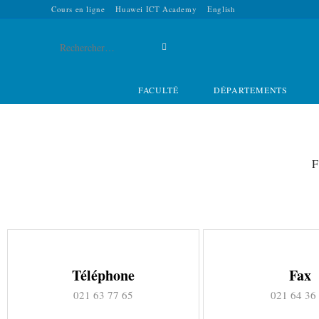
Cours en ligne
Huawei ICT Academy
English
Rechercher
sur
FACULTÉ
DÉPARTEMENTS
ce
site
Téléphone
Fax
021 63 77 65
021 64 36