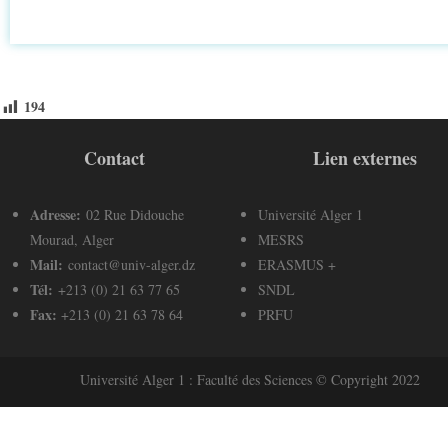
194
Contact
Lien externes
Adresse:
02 Rue Didouche
Université Alger 1
Mourad, Alger
MESRS
Mail:
contact@univ-alger.dz
ERASMUS +
Tél:
+213 (0) 21 63 77 65
SNDL
Fax:
+213 (0) 21 63 78 64
PRFU
Université Alger 1 : Faculté des Sciences © Copyright 2022