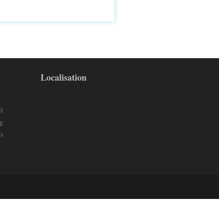
Localisation
l
g
s