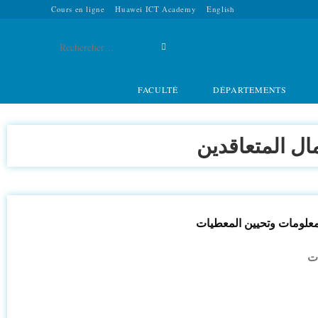
Cours en ligne
Huawei ICT Academy
English
Rechercher
sur
FACULTÉ
DÉPARTEMENTS
ce
site
ال المتعاقدين
ات