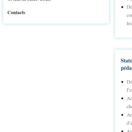
Dé
Contacts
co
les
Stat
péda
Dé
I’
Ar
ch
Ar
d’
Ar