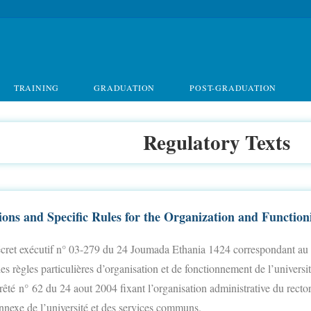
TRAINING
GRADUATION
POST-GRADUATION
Regulatory Texts
ions and Specific Rules for the Organization and Functioni
cret exécutif n° 03-279 du 24 Joumada Ethania 1424 correspondant au 2
les règles particulières d’organisation et de fonctionnement de l’universit
rêté
n
°
62 du 24 aout 2004 fixant l’organisation administrative du rectorat,
annexe de l’université et des services communs.