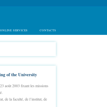
ONLINE SERVICES
CONTACTS
ng of the University
3 août 2003 fixant les missions
é.
 de la faculté, de l’institut, de