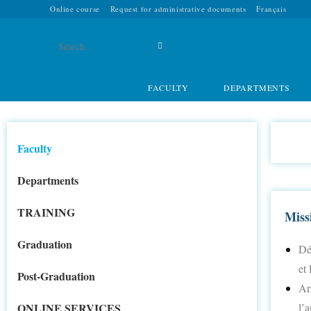
Online course
Request for administrative documents
Français
Search
this
FACULTY
DEPARTMENTS
website
Faculty
Departments
TRAINING
Miss
Graduation
Dé
et 
Post-Graduation
Ar
ONLINE SERVICES
l’