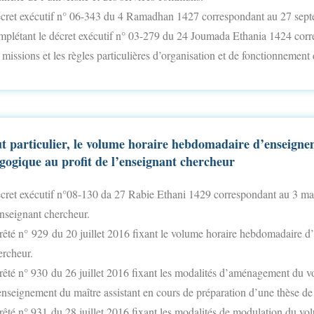
cret exécutif n° 06-343 du 4 Ramadhan 1427 correspondant au 27 sept
mplétant le décret exécutif n° 03-279 du 24 Joumada Ethania 1424 corr
 missions et les règles particulières d’organisation et de fonctionnement 
ut particulier, le volume horaire hebdomadaire d’enseign
gogique au profit de l’enseignant chercheur
cret exécutif n°08-130 da 27 Rabie Ethani 1429 correspondant au 3 mai 
enseignant chercheur.
rêté n°
929
du 20 juillet 2016 fixant le volume horaire hebdomadaire d
ercheur.
rêté n° 930 du 26 juillet 2016 fixant les modalités d’aménagement du 
enseignement du maître assistant en cours de préparation d’une thèse de
rêté n° 93
1
du 28 juillet 2016 fixant les modalités de modulation du v